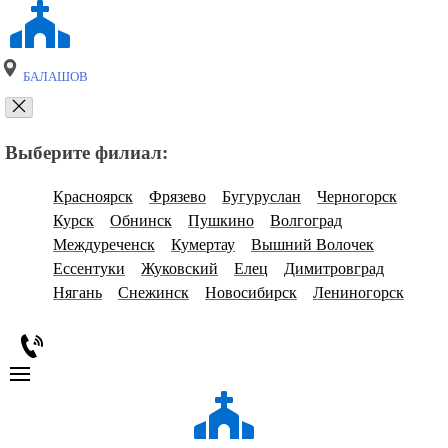
БАЛАШОВ
Выберите филиал:
Красноярск
Фрязево
Бугуруслан
Черногорск
Курск
Обнинск
Пушкино
Волгоград
Междуреченск
Кумертау
Вышний Волочек
Ессентуки
Жуковский
Елец
Димитровград
Нягань
Снежинск
Новосибирск
Лениногорск