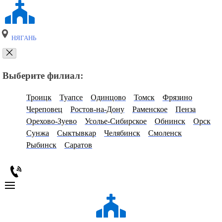
НЯГАНЬ
Выберите филиал:
Троицк
Туапсе
Одинцово
Томск
Фрязино
Череповец
Ростов-на-Дону
Раменское
Пенза
Орехово-Зуево
Усолье-Сибирское
Обнинск
Орск
Сунжа
Сыктывкар
Челябинск
Смоленск
Рыбинск
Саратов