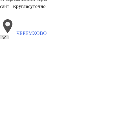
сайт -
круглосуточно
ЧЕРЕМХОВО
Выберите филиал:
Чистополь
Щёлково
Шахты
Ярцево
Элиста
Элек
Черногорск
Шадринск
Черкесск
8(800)5527584
Заказать звонок
Щебень в Черемхово
Виды
Услуги
Цены
Сотрудничество
Контакты