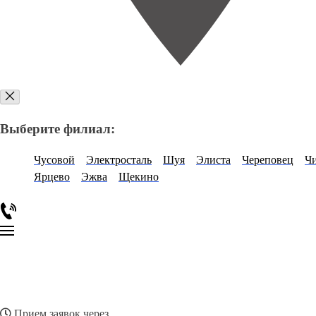
Выберите филиал:
Чусовой
Электросталь
Шуя
Элиста
Череповец
Ч
Ярцево
Эжва
Щекино
Прием заявок через