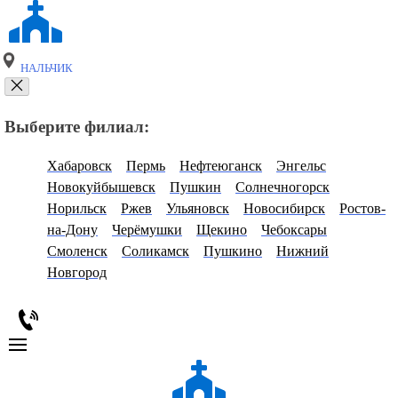
НАЛЬЧИК
Выберите филиал:
Хабаровск
Пермь
Нефтеюганск
Энгельс
Новокуйбышевск
Пушкин
Солнечногорск
Норильск
Ржев
Ульяновск
Новосибирск
Ростов-
на-Дону
Черёмушки
Щекино
Чебоксары
Смоленск
Соликамск
Пушкино
Нижний
Новгород