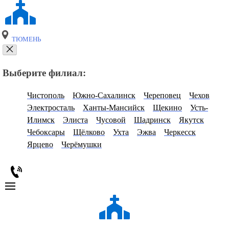
ТЮМЕНЬ
Выберите филиал:
Чистополь
Южно-Сахалинск
Череповец
Чехов
Электросталь
Ханты-Мансийск
Щекино
Усть-
Илимск
Элиста
Чусовой
Шадринск
Якутск
Чебоксары
Щёлково
Ухта
Эжва
Черкесск
Ярцево
Черёмушки