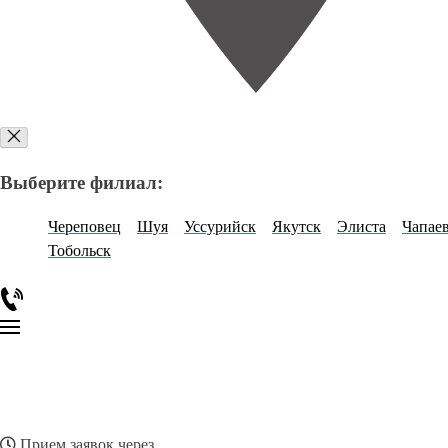
Выберите филиал:
Череповец
Шуя
Уссурийск
Якутск
Элиста
Чапае
Тобольск
Прием заявок через