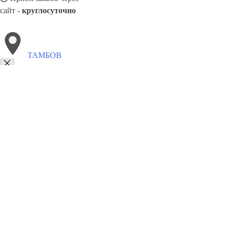
сайт -
круглосуточно
ТАМБОВ
Выберите филиал:
Энгельс
Эжва
Тихвин
Чита
Черемхово
Усолье-С
Чапаевск
Фрязино
Череповец
8(800)5527584
Заказать звонок
Обивка мебели в Тамбове
Виды
Ткани
Цены
Сотрудничество
Контакт