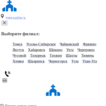
ТИМАШЁВСК
Выберите филиал:
Томск
Усолье-Сибирское
Чайковский
Фрязево
Якутск
Хабаровск
Щекино
Ухта
Череповец
Чусовой
Тихорецк
Тихвин
Шахты
Тюмень
Химки
Шадринск
Черногорск
Тула
Улан-Удэ
Прием заявок через