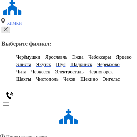
ХИМКИ
Выберите филиал:
Черёмушки
Ярославль
Эжва
Чебоксары
Ярцево
Элиста
Якутск
Шуя
Шадринск
Черемхово
Чита
Черкесск
Электросталь
Черногорск
Шахты
Чистополь
Чехов
Щекино
Энгельс
Прием заявок через