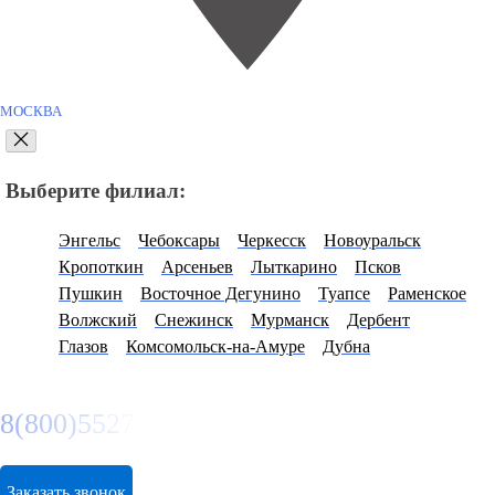
МОСКВА
Выберите филиал:
Энгельс
Чебоксары
Черкесск
Новоуральск
Кропоткин
Арсеньев
Лыткарино
Псков
Пушкин
Восточное Дегунино
Туапсе
Раменское
Волжский
Снежинск
Мурманск
Дербент
Глазов
Комсомольск-на-Амуре
Дубна
8(800)5527584
Заказать звонок