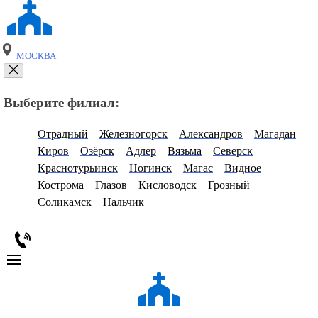
МОСКВА
Выберите филиал:
Отрадный
Железногорск
Александров
Магадан
Киров
Озёрск
Адлер
Вязьма
Северск
Краснотурьинск
Ногинск
Магас
Видное
Кострома
Глазов
Кисловодск
Грозный
Соликамск
Нальчик