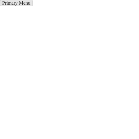
Primary Menu
Окна ПВХ в Тобольске
Отправьте заявку в период действия акции!
и получите бонус.