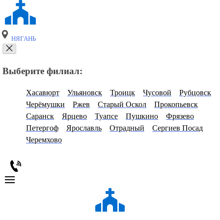
НЯГАНЬ
Выберите филиал:
Хасавюрт
Ульяновск
Троицк
Чусовой
Рубцовск
Черёмушки
Ржев
Старый Оскол
Прокопьевск
Саранск
Ярцево
Туапсе
Пушкино
Фрязево
Петергоф
Ярославль
Отрадный
Сергиев Посад
Черемхово