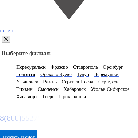
НЯГАНЬ
Выберите филиал:
Первоуральск
Фрязево
Ставрополь
Оренбург
Тольятти
Орехово-Зуево
Тулун
Черёмушки
Ульяновск
Рязань
Сергиев Посад
Серпухов
Тихвин
Смоленск
Хабаровск
Усолье-Сибирское
Хасавюрт
Тверь
Прохладный
8(800)5527584
Заказать звонок