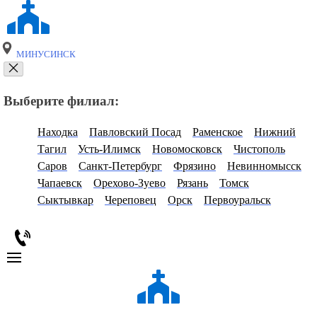
МИНУСИНСК
Выберите филиал:
Находка
Павловский Посад
Раменское
Нижний
Тагил
Усть-Илимск
Новомосковск
Чистополь
Саров
Санкт-Петербург
Фрязино
Невинномысск
Чапаевск
Орехово-Зуево
Рязань
Томск
Сыктывкар
Череповец
Орск
Первоуральск