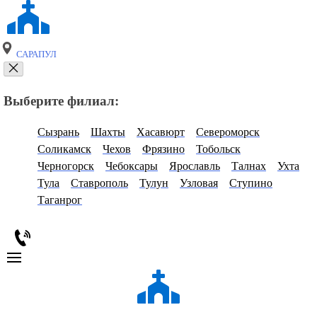
САРАПУЛ
Выберите филиал:
Сызрань
Шахты
Хасавюрт
Североморск
Соликамск
Чехов
Фрязино
Тобольск
Черногорск
Чебоксары
Ярославль
Талнах
Ухта
Тула
Ставрополь
Тулун
Узловая
Ступино
Таганрог