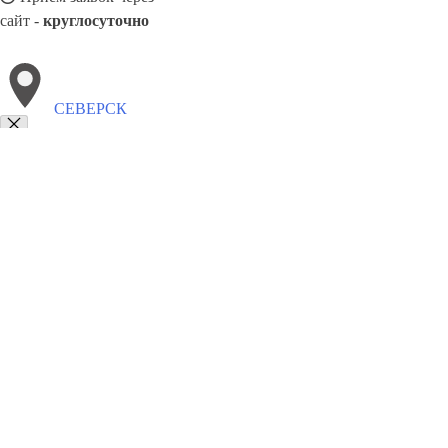
сайт -
круглосуточно
СЕВЕРСК
Выберите филиал:
Таганрог
Тобольск
Черкесск
Хасавюрт
Хабаровск
Серов
Славянск-на-Кубани
Череповец
Ханты-Манс
8(800)5527584
Заказать звонок
Щебень в Северске
Виды
Услуги
Цены
Сотрудничество
Контакты