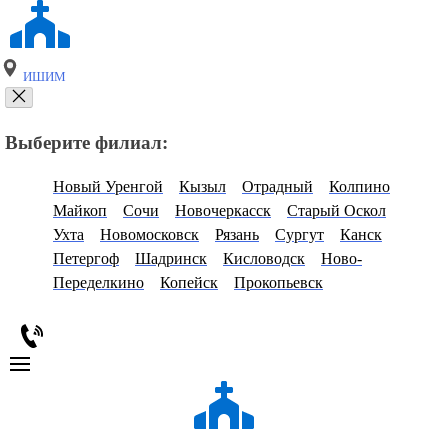
ИШИМ
Выберите филиал:
Новый Уренгой
Кызыл
Отрадный
Колпино
Майкоп
Сочи
Новочеркасск
Старый Оскол
Ухта
Новомосковск
Рязань
Сургут
Канск
Петергоф
Шадринск
Кисловодск
Ново-
Переделкино
Копейск
Прокопьевск