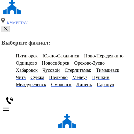
КУМЕРТАУ
Выберите филиал:
Пятигорск
Южно-Сахалинск
Ново-Переделкино
Одинцово
Новосибирск
Орехово-Зуево
Хабаровск
Чусовой
Стерлитамак
Тимашёвск
Чита
Сунжа
Щёлково
Мелеуз
Пушкин
Междуреченск
Смоленск
Липецк
Сарапул