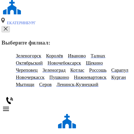
ЕКАТЕРИНБУРГ
Выберите филиал:
Зеленогорск
Королёв
Иваново
Талнах
Октябрьский
Новочебоксарск
Щекино
Череповец
Зеленоград
Котлас
Россошь
Сарапул
Новочеркасск
Пушкино
Нижневартовск
Курган
Мытищи
Серов
Ленинск-Кузнецкий