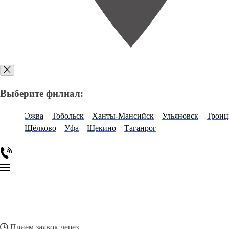
Выберите филиал:
Эжва
Тобольск
Ханты-Мансийск
Ульяновск
Троиц
Щёлково
Уфа
Щекино
Таганрог
Прием заявок через