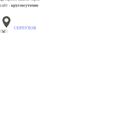
сайт -
круглосуточно
СЕРПУХОВ
Выберите филиал:
Уфа
Шахты
Шуя
Тобольск
Хабаровск
Таганрог
Ярославль
Сибай
8(800)5527584
Заказать звонок
Алюминиевые окна в Серпухове
Виды
Цены
Сотрудничество
Контак