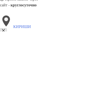
сайт -
круглосуточно
КИРИШИ
Выберите филиал:
Североморск
Сыктывкар
Муром
Черемхово
Хасав
Лысьва
Черёмушки
Саратов
Пятигорск
Ливны
8(800)5527584
Заказать звонок
Алюминиевые окна в Киришах
Виды
Цены
Сотрудничество
Контакты