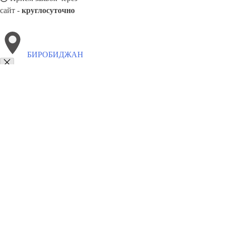
сайт -
круглосуточно
БИРОБИДЖАН
Выберите филиал:
Ростов-на-Дону
Наро-Фоминск
Борисоглебск
Екате
Шуя
Якутск
Лесной
Нерюнгри
Пушкин
Елец
8(800)5527584
Заказать звонок
Похоронное бюро в Биробиджане
Услуги
Каталог товаров
Цены
Сотр