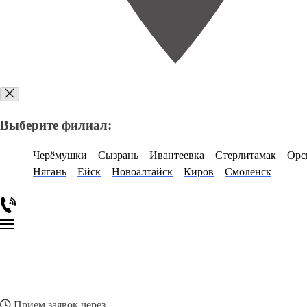
Выберите филиал:
Черёмушки
Сызрань
Ивантеевка
Стерлитамак
Орс
Нягань
Ейск
Новоалтайск
Киров
Смоленск
Прием заявок через