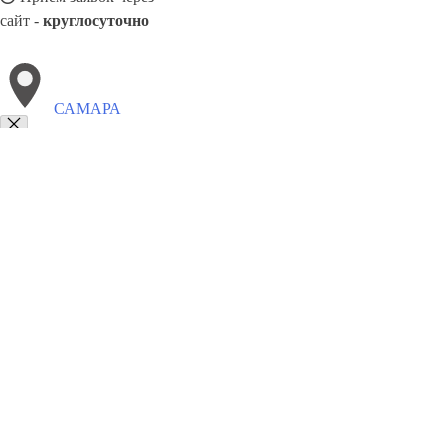
сайт -
круглосуточно
САМАРА
Выберите филиал:
Свободный
Эжва
Чита
Сарапул
Тюмень
Солнечн
Тимашёвск
Смоленск
Сибай
Шахты
8(800)5527584
Заказать звонок
Похоронное бюро в Самаре
Услуги
Каталог товаров
Цены
Сотруднич