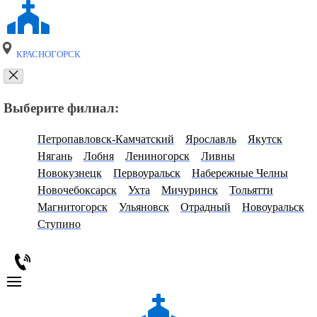
КРАСНОГОРСК
Выберите филиал:
Петропавловск-Камчатский
Ярославль
Якутск
Нягань
Лобня
Лениногорск
Ливны
Новокузнецк
Первоуральск
Набережные Челны
Новочебоксарск
Ухта
Мичуринск
Тольятти
Магнитогорск
Ульяновск
Отрадный
Новоуральск
Ступино