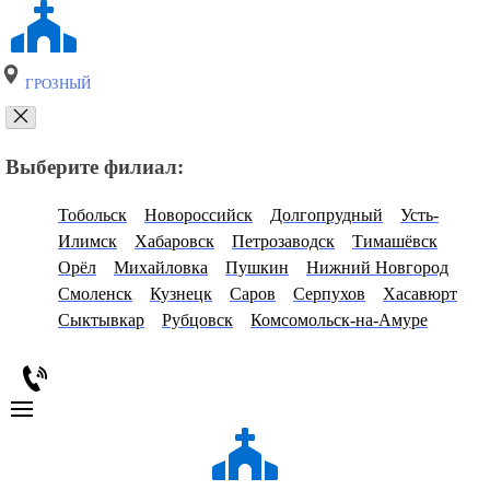
ГРОЗНЫЙ
Выберите филиал:
Тобольск
Новороссийск
Долгопрудный
Усть-
Илимск
Хабаровск
Петрозаводск
Тимашёвск
Орёл
Михайловка
Пушкин
Нижний Новгород
Смоленск
Кузнецк
Саров
Серпухов
Хасавюрт
Сыктывкар
Рубцовск
Комсомольск-на-Амуре