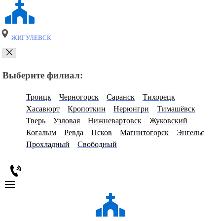
ЖИГУЛЕВСК
Выберите филиал:
Троицк
Черногорск
Саранск
Тихорецк
Хасавюрт
Кропоткин
Нерюнгри
Тимашёвск
Тверь
Узловая
Нижневартовск
Жуковский
Когалым
Ревда
Псков
Магнитогорск
Энгельс
Прохладный
Свободный