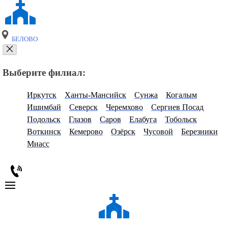
БЕЛОВО
Выберите филиал:
Иркутск
Ханты-Мансийск
Сунжа
Когалым
Ишимбай
Северск
Черемхово
Сергиев Посад
Подольск
Глазов
Саров
Елабуга
Тобольск
Воткинск
Кемерово
Озёрск
Чусовой
Березники
Миасс