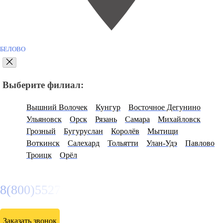
БЕЛОВО
Выберите филиал:
Вышний Волочек
Кунгур
Восточное Дегунино
Ульяновск
Орск
Рязань
Самара
Михайловск
Грозный
Бугуруслан
Королёв
Мытищи
Воткинск
Салехард
Тольятти
Улан-Удэ
Павлово
Троицк
Орёл
8(800)5527584
Заказать звонок