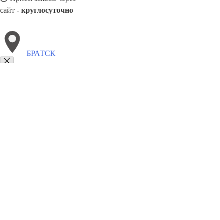
сайт -
круглосуточно
БРАТСК
Выберите филиал:
Каспийск
Кострома
Свободный
Хабаровск
Тоболь
Дмитров
Воскресенск
Усолье-Сибирское
8(800)5527584
Заказать звонок
Металлоконструкции в Братске
Изготовление
Услуги
Цены
Сотруднич