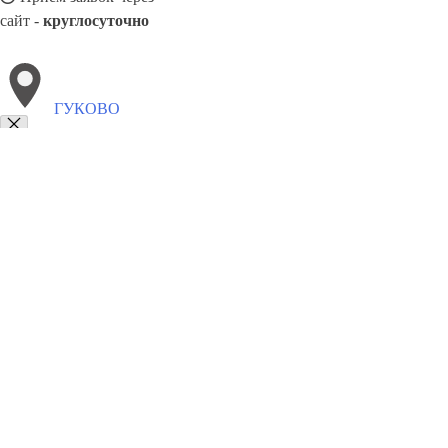
сайт -
круглосуточно
ГУКОВО
Выберите филиал:
Реутов
Люберцы
Салехард
Краснотурьинск
Троиц
Казань
Салават
Минусинск
Наро-Фоминск
8(800)5527584
Заказать звонок
Металлоконструкции в Гуково
Изготовление
Услуги
Цены
Сотрудниче