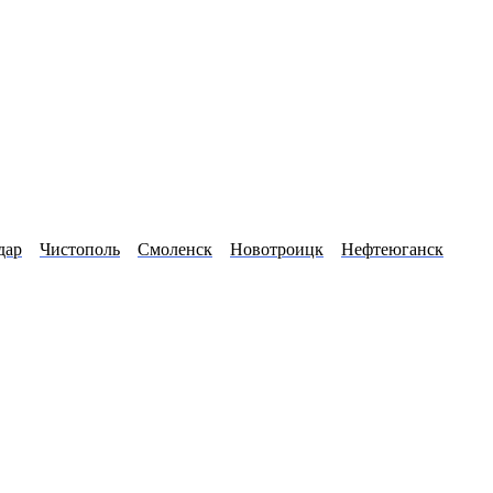
дар
Чистополь
Смоленск
Новотроицк
Нефтеюганск