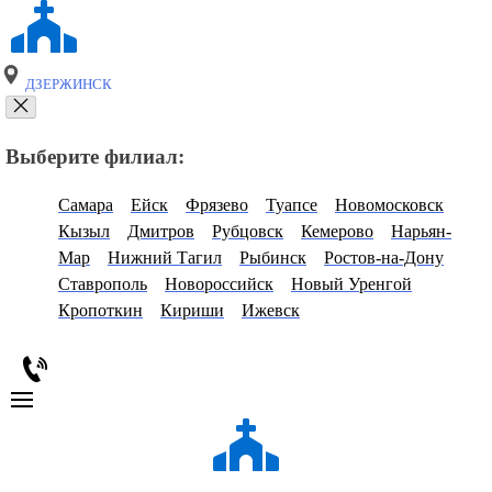
ДЗЕРЖИНСК
Выберите филиал:
Самара
Ейск
Фрязево
Туапсе
Новомосковск
Кызыл
Дмитров
Рубцовск
Кемерово
Нарьян-
Мар
Нижний Тагил
Рыбинск
Ростов-на-Дону
Ставрополь
Новороссийск
Новый Уренгой
Кропоткин
Кириши
Ижевск