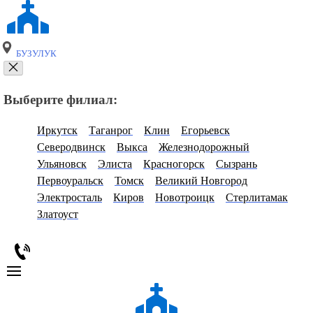
БУЗУЛУК
Выберите филиал:
Иркутск
Таганрог
Клин
Егорьевск
Северодвинск
Выкса
Железнодорожный
Ульяновск
Элиста
Красногорск
Сызрань
Первоуральск
Томск
Великий Новгород
Электросталь
Киров
Новотроицк
Стерлитамак
Златоуст