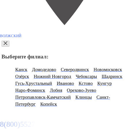
ВОЛЖСКИЙ
Выберите филиал:
Канск
Домодедово
Северодвинск
Новомосковск
Озёрск
Нижний Новгород
Чебоксары
Шадринск
Гусь-Хрустальный
Иваново
Кстово
Кунгур
Наро-Фоминск
Лобня
Орехово-Зуево
Петропавловск-Камчатский
Клинцы
Санкт-
Петербург
Копейск
8(800)5527584