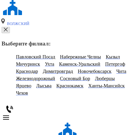
ВОЛЖСКИЙ
Выберите филиал:
Павловский Посад
Набережные Челны
Кызыл
Мичуринск
Ухта
Каменск-Уральский
Петергоф
Краснодар
Димитровград
Новочебоксарск
Чита
Железнодорожный
Сосновый Бор
Люберцы
Ярцево
Лысьва
Краснокамск
Ханты-Мансийск
Чехов