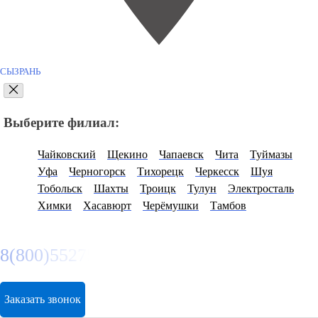
СЫЗРАНЬ
Выберите филиал:
Чайковский
Щекино
Чапаевск
Чита
Туймазы
Уфа
Черногорск
Тихорецк
Черкесск
Шуя
Тобольск
Шахты
Троицк
Тулун
Электросталь
Химки
Хасавюрт
Черёмушки
Тамбов
8(800)5527584
Заказать звонок