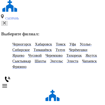
СЫЗРАНЬ
Выберите филиал:
Черногорск
Хабаровск
Томск
Уфа
Усолье-
Сибирское
Тимашёвск
Тулун
Черёмушки
Ярцево
Чусовой
Черемхово
Тихорецк
Якутск
Сыктывкар
Шахты
Энгельс
Элиста
Чапаевск
Фрязино