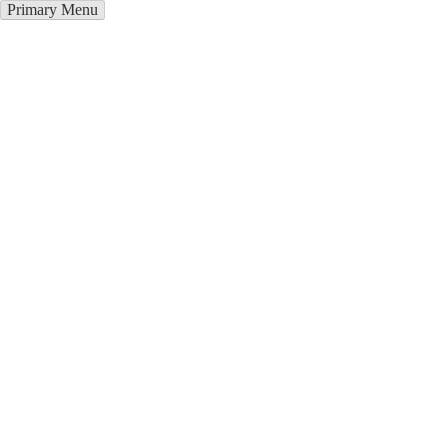
Primary Menu
Окна ПВХ в Сызрани
Отправьте заявку в период действия акции!
и получите бонус.