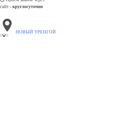
сайт -
круглосуточно
НОВЫЙ УРЕНГОЙ
Выберите филиал:
Петропавловск-Камчатский
Хасавюрт
Орёл
Фрязев
Тобольск
Сальск
Ревда
Ступино
8(800)5527584
Заказать звонок
Окна в Новом Уренгое
Профили
Ст