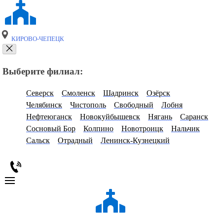
КИРОВО-ЧЕПЕЦК
Выберите филиал:
Северск
Смоленск
Шадринск
Озёрск
Челябинск
Чистополь
Свободный
Лобня
Нефтеюганск
Новокуйбышевск
Нягань
Саранск
Сосновый Бор
Колпино
Новотроицк
Нальчик
Сальск
Отрадный
Ленинск-Кузнецкий