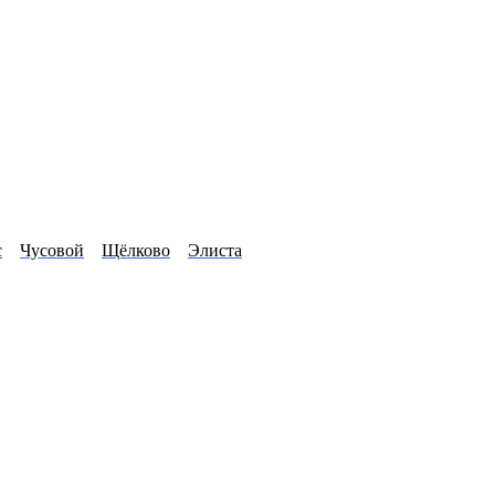
с
Чусовой
Щёлково
Элиста