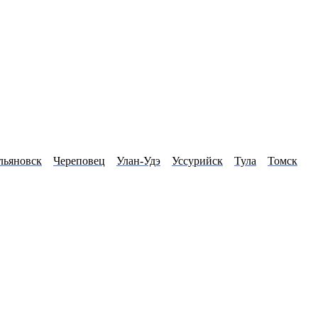
льяновск
Череповец
Улан-Удэ
Уссурийск
Тула
Томск