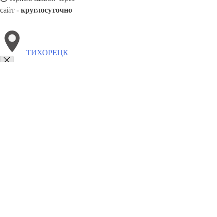
сайт -
круглосуточно
ТИХОРЕЦК
Выберите филиал:
Фрязево
Усолье-Сибирское
Шахты
Чистополь
Тобо
Узловая
Ханты-Мансийск
Челябинск
8(800)5527584
Заказать звонок
Обивка мебели в Тихорецке
Виды
Ткани
Цены
Сотрудничество
Конта