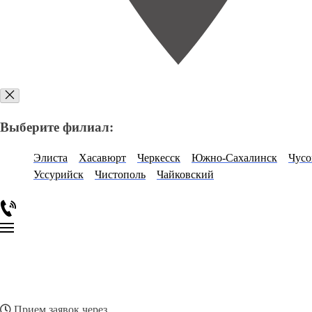
Выберите филиал:
Элиста
Хасавюрт
Черкесск
Южно-Сахалинск
Чусо
Уссурийск
Чистополь
Чайковский
Прием заявок через