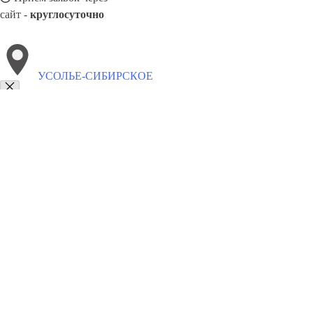
сайт -
круглосуточно
УСОЛЬЕ-СИБИРСКОЕ
Выберите филиал:
Чита
Чусовой
Чебоксары
Шахты
Южно-Сахалинс
Черемхово
Щёлково
Шуя
8(800)5527584
Заказать звонок
Обивка мебели в Усолье-Сибирское
Виды
Ткани
Цены
Сотрудничеств