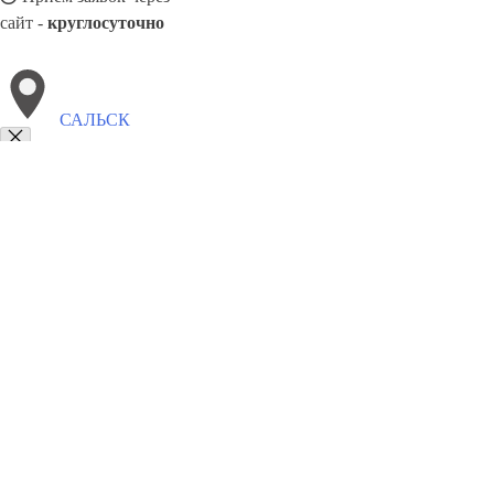
сайт -
круглосуточно
САЛЬСК
Выберите филиал:
Черногорск
Ярцево
Сарапул
Чебоксары
Ступино
Серпухов
Чайковский
Сочи
Северодвинск
Челяби
8(800)5527584
Заказать звонок
Столешницы в Сальске
Услуги
Цены
Сотрудничество
Контакты