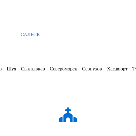
САЛЬСК
в
Шуя
Сыктывкар
Североморск
Серпухов
Хасавюрт
Т