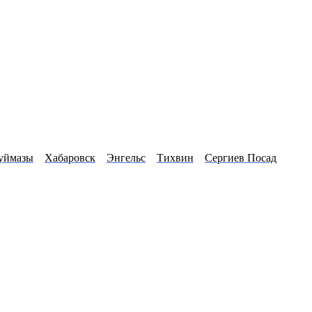
уймазы
Хабаровск
Энгельс
Тихвин
Сергиев Посад