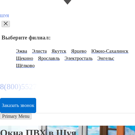
ШУЯ
Выберите филиал:
Эжва
Элиста
Якутск
Ярцево
Южно-Сахалинск
Щекино
Ярославль
Электросталь
Энгельс
Щёлково
8(800)5527584
Заказать звонок
Primary Menu
Окна ПВХ в Шуя