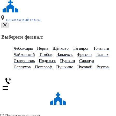
ПАВЛОВСКИЙ ПОСАД
Выберите филиал:
Чебоксары
Пермь
Щёлково
Таганрог
Тольятти
Чайковский
Тамбов
Чапаевск
Фрязево
Талнах
Ставрополь
Подольск
Пушкин
Сарапул
Серпухов
Петергоф
Пушкино
Чусовой
Реутов
Прием заявок через