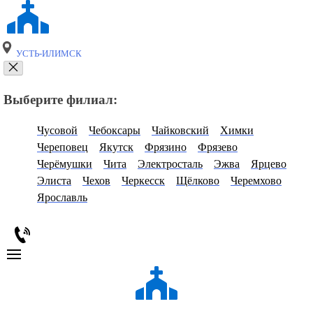
УСТЬ-ИЛИМСК
Выберите филиал:
Чусовой
Чебоксары
Чайковский
Химки
Череповец
Якутск
Фрязино
Фрязево
Черёмушки
Чита
Электросталь
Эжва
Ярцево
Элиста
Чехов
Черкесск
Щёлково
Черемхово
Ярославль