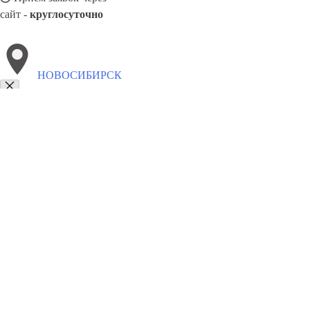
сайт -
круглосуточно
НОВОСИБИРСК
Выберите филиал:
Одинцово
Тимашёвск
Соликамск
Тамбов
Таганро
Узловая
Саров
Нягань
8(800)5527584
Заказать звонок
Песок в Новосибирске
Виды
Услуги
Цены
Сотрудничество
Контакты