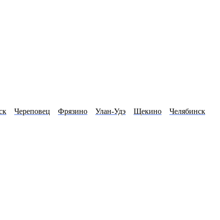
ск
Череповец
Фрязино
Улан-Удэ
Щекино
Челябинск