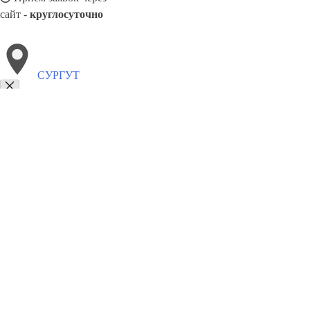
сайт -
круглосуточно
СУРГУТ
Выберите филиал:
Элиста
Черкесск
Тверь
Чита
Эжва
Таганрог
Ту
Челябинск
8(800)5527584
Заказать звонок
Песок в Сургуте
Виды
Услуги
Цены
Сотрудничество
Контакты