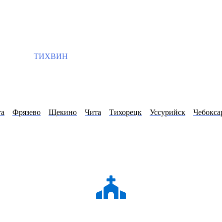
ТИХВИН
та
Фрязево
Щекино
Чита
Тихорецк
Уссурийск
Чебокса