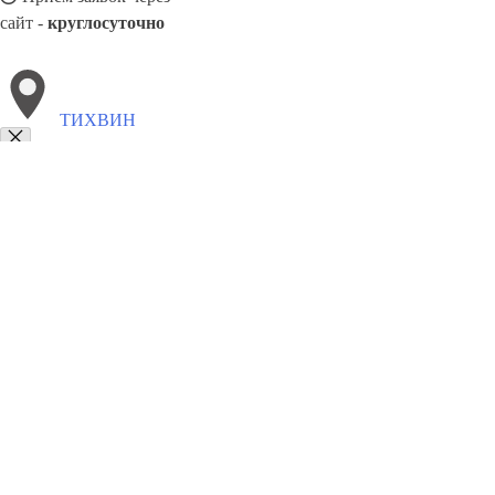
сайт -
круглосуточно
ТИХВИН
Выберите филиал:
Тихорецк
Энгельс
Тулун
Ульяновск
Челябинск
Ч
Уссурийск
Чебоксары
Черногорск
8(800)5527584
Заказать звонок
Песок в Тихвине
Виды
Услуги
Цены
Сотрудничество
Контакты