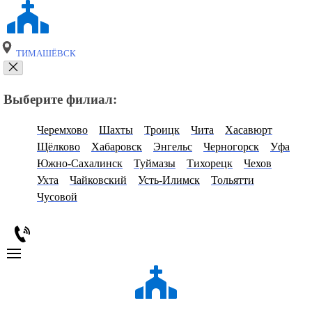
ТИМАШЁВСК
Выберите филиал:
Черемхово
Шахты
Троицк
Чита
Хасавюрт
Щёлково
Хабаровск
Энгельс
Черногорск
Уфа
Южно-Сахалинск
Туймазы
Тихорецк
Чехов
Ухта
Чайковский
Усть-Илимск
Тольятти
Чусовой