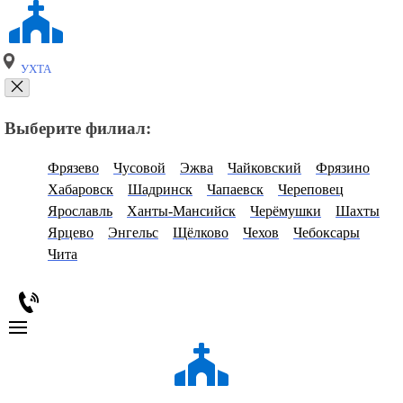
УХТА
Выберите филиал:
Фрязево
Чусовой
Эжва
Чайковский
Фрязино
Хабаровск
Шадринск
Чапаевск
Череповец
Ярославль
Ханты-Мансийск
Черёмушки
Шахты
Ярцево
Энгельс
Щёлково
Чехов
Чебоксары
Чита