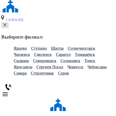
САЛЕХАРД
Выберите филиал:
Ярцево
Ступино
Шахты
Солнечногорск
Чапаевск
Смоленск
Сарапул
Тимашёвск
Сызрань
Североморск
Соликамск
Томск
Ярославль
Сергиев Посад
Черкесск
Чебоксары
Самара
Стерлитамак
Серов