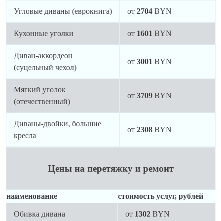
Угловые диваны (еврокнига)
от
2704
BYN
Кухонные уголки
от
1601
BYN
Диван-аккордеон
от
3001
BYN
(суцельный чехол)
Мягкий уголок
от
3709
BYN
(отечественный)
Диваны-двойки, большие
от
2308
BYN
кресла
Цены на перетяжку и ремонт
наименование
стоимость услуг, рублей
Обивка дивана
от
1302
BYN