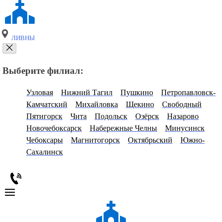
ЛИВНЫ
Выберите филиал:
Узловая
Нижний Тагил
Пушкино
Петропавловск-
Камчатский
Михайловка
Щекино
Свободный
Пятигорск
Чита
Подольск
Озёрск
Назарово
Новочебоксарск
Набережные Челны
Минусинск
Чебоксары
Магнитогорск
Октябрьский
Южно-
Сахалинск