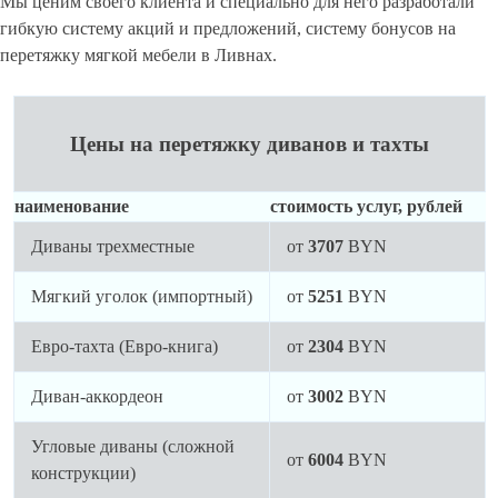
Мы ценим своего клиента и специально для него разработали
гибкую систему акций и предложений, систему бонусов на
перетяжку мягкой мебели в Ливнах.
Цены на перетяжку диванов и тахты
наименование
стоимость услуг, рублей
Диваны трехместные
от
3707
BYN
Мягкий уголок (импортный)
от
5251
BYN
Евро-тахта (Евро-книга)
от
2304
BYN
Диван-аккордеон
от
3002
BYN
Угловые диваны (сложной
от
6004
BYN
конструкции)