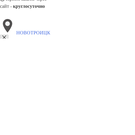
сайт -
круглосуточно
НОВОТРОИЦК
Выберите филиал:
8(800)5527584
Заказать звонок
Обивка мебели в Новотроицке
Виды
Ткани
Цены
Сотрудничество
Кон
Обивка и ремонт мебели в Но