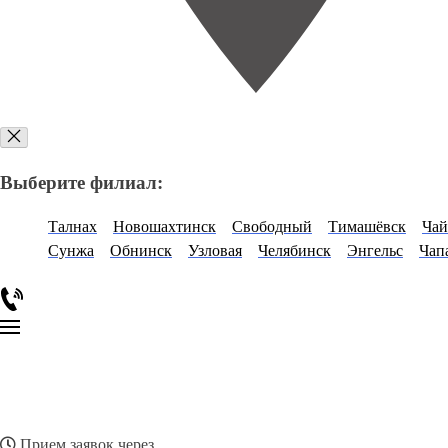
Выберите филиал:
Талнах
Новошахтинск
Свободный
Тимашёвск
Чай
Сунжа
Обнинск
Узловая
Челябинск
Энгельс
Чап
Прием заявок через