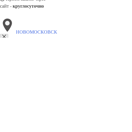
сайт -
круглосуточно
НОВОМОСКОВСК
Выберите филиал:
8(800)5527584
Заказать звонок
Обивка мебели в Новомосковске
Виды
Ткани
Цены
Сотрудничество
К
Реставрация мебели в Новомо