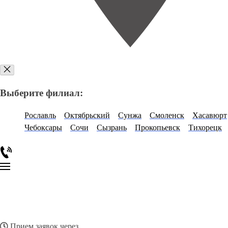
Выберите филиал:
Рославль
Октябрьский
Сунжа
Смоленск
Хасавюрт
Чебоксары
Сочи
Сызрань
Прокопьевск
Тихорецк
Прием заявок через