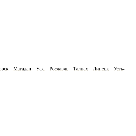
орск
Магадан
Уфа
Рославль
Талнах
Липецк
Усть-