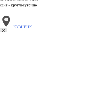
сайт -
круглосуточно
КУЗНЕЦК
Выберите филиал:
Магадан
Славянск-на-Кубани
Лесосибирск
Новокуз
Челябинск
Серпухов
Раменское
Люберцы
Сибай
8(800)5527584
Заказать звонок
Металлоконструкции в Кузнецке
Изготовление
Услуги
Цены
Сотрудни